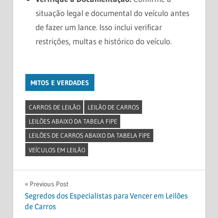
situação legal e documental do veículo antes
de fazer um lance. Isso inclui verificar
restrições, multas e histórico do veículo.
MITOS E VERDADES
CARROS DE LEILÃO
LEILÃO DE CARROS
LEILÕES ABAIXO DA TABELA FIPE
LEILÕES DE CARROS ABAIXO DA TABELA FIPE
VEÍCULOS EM LEILÃO
Navegação
Previous Post
Segredos dos Especialistas para Vencer em Leilões
de
de Carros